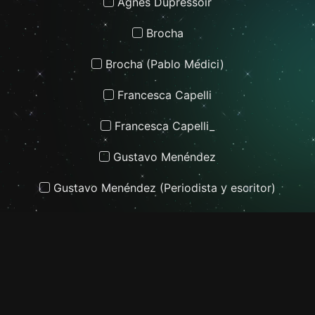
Agnès Dupressoir
Brocha
Brocha (Pablo Médici)
Francesca Capelli
Francesca Capelli_
Gustavo Menéndez
Gustavo Menéndez (Periodista y escritor)
Puchi Garcia
Tomás Debeljuh
Tomás Debeljuh (Poeta)