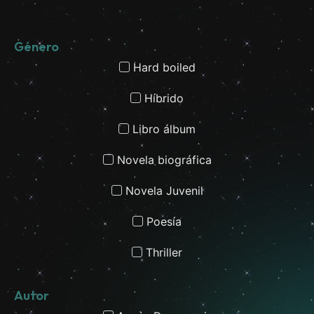
Género
Hard boiled
Híbrido
Libro álbum
Novela biográfica
Novela Juvenil
Poesía
Thriller
Autor