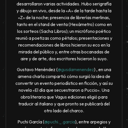
desarrollaron varias actividades. Hubo serigrafía
y dibujo en vivo, desde la «A» de la tarde hasta la
«Z» de la noche; presencia de librerías merlinas,
tanto en el stand de venta (Hexámetro) como en
los sorteos (Sacha Libros); un micrófono poético
reunió a poetizas como pétalos; presentaciones y
recomendaciones de libros hicieron su eco en la
mirada del público y, entre otras bocanadas de
aire y de arte, dos escritores hicieron lo suyo.
Gustavo Menéndez (
@gusdamenendez
) , en una
amena charla compartió cómo surgió la idea de
convertir un evento periodístico en ficción, y así su
novela «El día que secuestraron a Puccio». Una
obra literaria que Vagus ediciones eligió para
traducir al italiano y que pronto se publicará del
otro lado del charco.
Puchi García (
@puchi._.garcia
), entre arpegios y