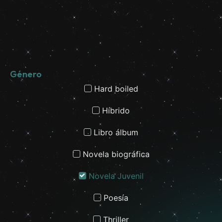
Género
Hard boiled
Híbrido
Libro álbum
Novela biográfica
Novela Juvenil
Poesía
Thriller